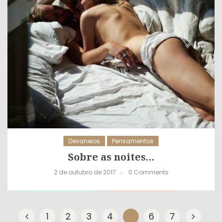
Devaneios
Pensamentos
Sobre as noites…
2 de outubro de 2017
0 Comments
1
2
3
4
5
6
7