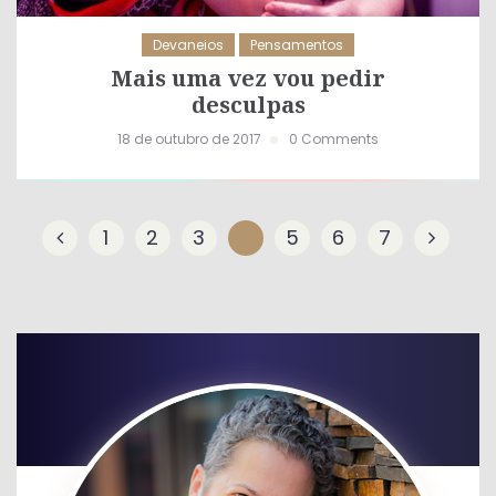
Devaneios
Pensamentos
Mais uma vez vou pedir
desculpas
18 de outubro de 2017
0 Comments
1
2
3
4
5
6
7