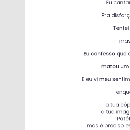
Eu cantar
Pra disfarç
Tentei
mas
Eu confesso que 
matou um 
E eu vi meu senti
enqua
a tua cópi
a tua image
Patét
mas é preciso es