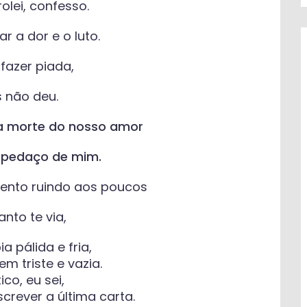
olei, confesso.
ar a dor e o luto.
 fazer piada,
 não deu.
a morte do nosso amor
pedaço de mim.
mento ruindo aos poucos
nto te via,
a pálida e fria,
m triste e vazia.
ico, eu sei,
crever a última carta.