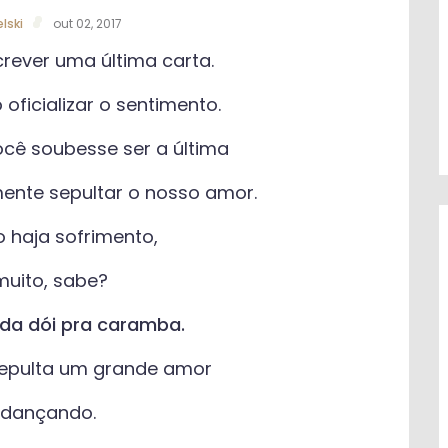
lski
out 02, 2017
crever uma última carta.
 oficializar o sentimento.
cê soubesse ser a última
mente sepultar o nosso amor.
 haja sofrimento,
uito, sabe?
da dói pra caramba.
epulta um grande amor
i dançando.