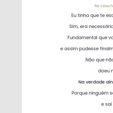
Por
Céres Fe
Eu tinha que te es
Sim, era necessário
Fundamental que vo
e assim pudesse final
Não que não
doeu m
Na verdade ain
Porque ninguém s
e sa