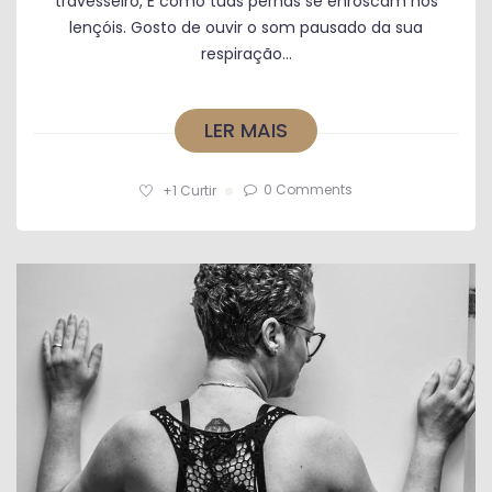
travesseiro, E como tuas pernas se enroscam nos
lençóis. Gosto de ouvir o som pausado da sua
respiração...
LER MAIS
0 Comments
+1
Curtir