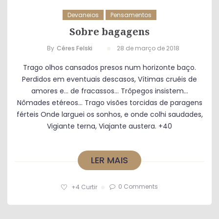
Devaneios
Pensamentos
Sobre bagagens
By
Céres Felski
28 de março de 2018
Trago olhos cansados presos num horizonte baço.
Perdidos em eventuais descasos, Vítimas cruéis de
amores e… de fracassos… Trôpegos insistem…
Nômades etéreos… Trago visões torcidas de paragens
férteis Onde larguei os sonhos, e onde colhi saudades,
Vigiante terna, Viajante austera. +40
LER MAIS
0 Comments
+4
Curtir