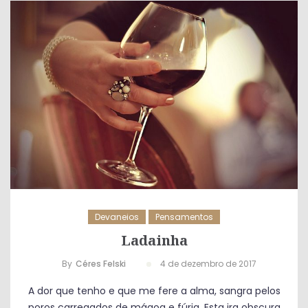
Devaneios
Pensamentos
Ladainha
By
Céres Felski
4 de dezembro de 2017
A dor que tenho e que me fere a alma, sangra pelos
poros carregados de mágoa e fúria. Esta ira obscura